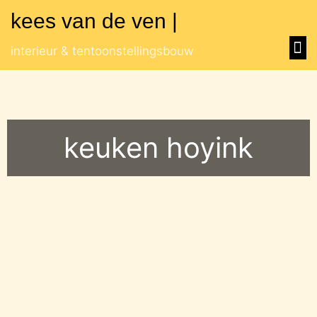
kees van de ven |
muse
orang
overig
interieur & tentoonstellingsbouw
keuken hoyink