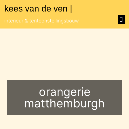
kees van de ven |
muse
orang
overig
interieur & tentoonstellingsbouw
orangerie
matthemburgh