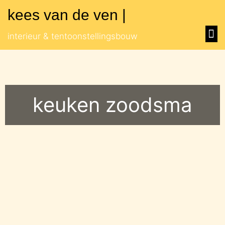
kees van de ven |
muse
orang
overig
interieur & tentoonstellingsbouw
keuken zoodsma